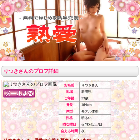
りつきさんのプロフ詳細
お名前
りつきさん
地域
新潟県
ご年齢
23歳
身長
164cm
体型
モデル体型
性格
明るい
暇な曜日
火/木/金/土/日
会える時間
夜