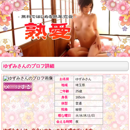
ゆずみさんのプロフ詳細
お名前
ゆずみさん
地域
埼玉県
ご年齢
25歳
身長
165cm
体型
普通
性格
秘密
暇な曜日
火/水/木/土/日
会える時間
夜