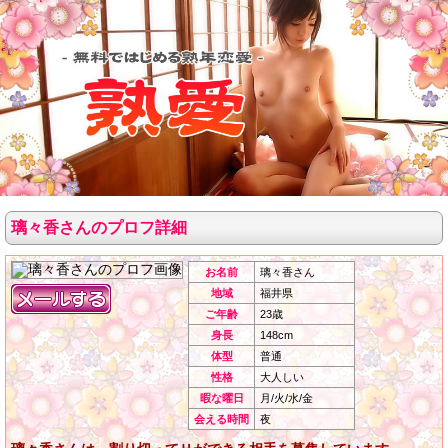
璃々香さんのプロフ詳細
お名前
璃々香さん
地域
福井県
ご年齢
23歳
身長
148cm
体型
普通
性格
大人しい
暇な曜日
月/火/水/金
会える時間
夜