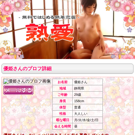
優姫さんのプロフ詳細
お名前
優姫さん
地域
静岡県
ご年齢
29歳
身長
158cm
体型
普通
性格
大人しい
暇な曜日
月/火/水/金/土/日
会える時間
昼